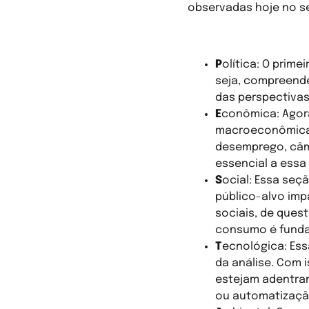
observadas hoje no se
As 6 óticas
P
olítica: O prime
seja, compreend
das perspectivas
E
conômica: Agora
macroeconômicas 
desemprego, câmb
essencial a essa
S
ocial: Essa seç
público-alvo im
sociais, de ques
consumo é funda
T
ecnológica: Ess
da análise. Com 
estejam adentra
ou automatizaçã