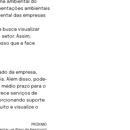
ama ambiental do
amentações ambientais
iental das empresas
e busca visualizar
setor. Assim,
sso que a face
cado da empresa,
is. Além disso, pode-
 médio prazo para o
rece serviços de
porcionando suporte
ito e visualize o
PRÓXIMO
entar um Plano de Negócios?