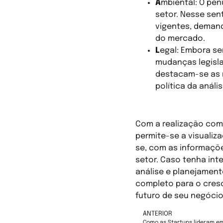
A
mbiental: O pen
setor. Nesse sen
vigentes, demand
do mercado.
L
egal: Embora sem
mudanças legisla
destacam-se as 
política da análi
Como extrair 
Com a realização com
permite-se a visualiz
se, com as informaçõ
setor. Caso tenha inte
análise e planejamen
completo para o cres
futuro de seu negócio
ANTERIOR
Como as Startups lideram e