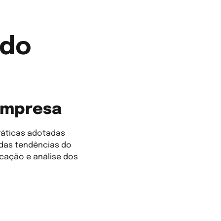
ado
empresa
práticas adotadas
 das tendências do
icação e análise dos