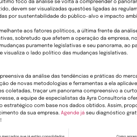
último foco da análise se volta a compreender o panor
tido, devem ser visualizadas questões ligadas às regul
as por sustentabilidade do público-alvo e impacto amb
elhante aos fatores políticos, a última frente da anális
tivas, sobretudo que afetem a operação da empresa, no 
mudanças puramente legislativas e seu panorama, ao pa
se visualiza o lado político das mudanças legislativas.
insights de valor para seu negócio?
preensiva da análise das tendências e práticas do mer
ação de novas metodologias e ferramentas a ela aplicáve
es coletadas, traçar um panorama compreensivo a curto
resse, a equipe de especialistas da Ayra Consultoria ofe
to estratégico com base nos dados obtidos. Assim, pro
cimento da sua empresa.
Agende já
seu diagnóstico gratu
!
m mercados que já estão consolidados
Como apres