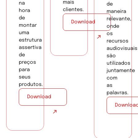
mais
na
de
clientes.
hora
maneira
de
relevante,
Download
montar
onde
uma
os
estrutura
recursos
assertiva
audiovisuais
de
são
preços
utilizados
para
juntamente
seus
com
produtos.
as
palavras.
Download
Downloa