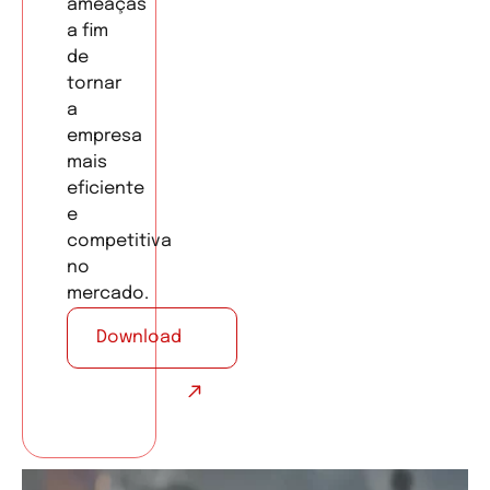
ameaças
a fim
de
tornar
a
empresa
mais
eficiente
e
competitiva
no
mercado.
Download