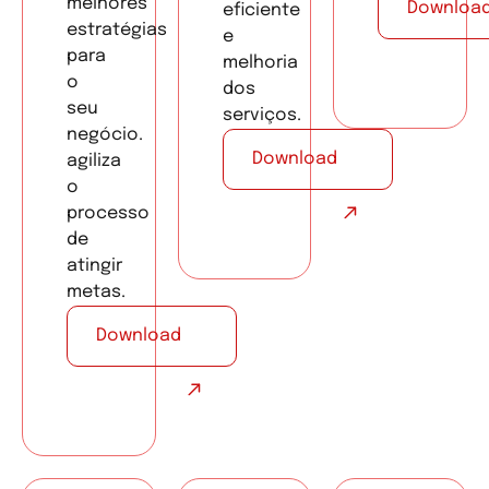
melhores
Downloa
eficiente
estratégias
e
para
melhoria
o
dos
seu
serviços.
negócio.
Download
agiliza
o
processo
de
atingir
metas.
Download