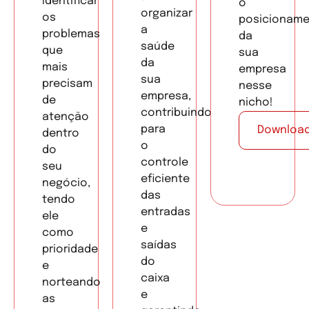
identificar
o
organizar
os
posicionam
a
problemas
da
saúde
que
sua
da
mais
empresa
sua
precisam
nesse
empresa,
de
nicho!
contribuindo
atenção
para
Downloa
dentro
o
do
controle
seu
eficiente
negócio,
das
tendo
entradas
ele
e
como
saídas
prioridade
do
e
caixa
norteando
e
as