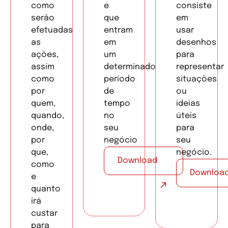
como
e
consiste
serão
que
em
efetuadas
entram
usar
as
em
desenhos
ações,
um
para
assim
determinado
representar
como
período
situações
por
de
ou
quem,
tempo
ideias
quando,
no
úteis
onde,
seu
para
por
negócio
seu
que,
negócio.
Download
como
Downloa
e
quanto
irá
custar
para