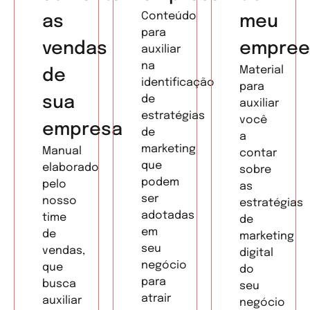
Conteúdo
as
meu
para
vendas
empree
auxiliar
na
Material
de
identificação
para
sua
de
auxiliar
estratégias
você
empresa
de
a
marketing
Manual
contar
que
elaborado
sobre
podem
pelo
as
ser
nosso
estratégias
adotadas
time
de
em
de
marketing
seu
vendas,
digital
negócio
que
do
para
busca
seu
atrair
auxiliar
negócio