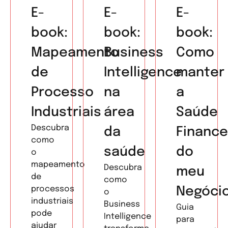
E-
E-
E-
book:
book:
book:
Mapeamento
Business
Como
de
Intelligence
manter
Processo
na
a
Industriais
área
Saúde
Descubra
da
Finance
como
saúde
do
o
mapeamento
Descubra
meu
de
como
processos
Negóci
o
industriais
Business
Guia
pode
Intelligence
para
ajudar