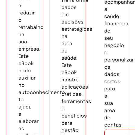
transforma
acompanhar
a
dados
a
reduzir
em
saúde
o
decisões
financeira
retrabalho
estratégicas
do
na
na
seu
sua
área
negócio
empresa.
da
e
Este
saúde.
personalizar
eBook
Este
os
pode
eBook
dados
auxiliar
mostra
certos
no
aplicações
para
autoconhecimento,
práticas,
a
te
ferramentas
sua
ajuda
e
área
a
benefícios
de
elaborar
para
contas.
as
gestão