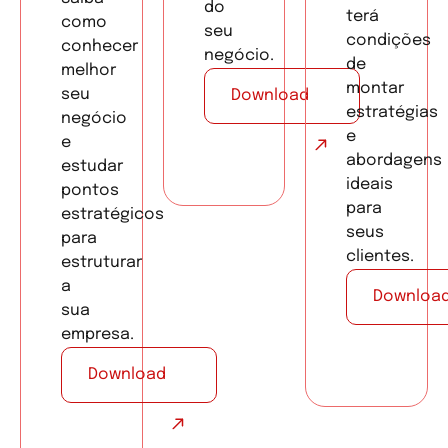
do
terá
como
seu
condições
conhecer
negócio.
de
melhor
montar
seu
Download
estratégias
negócio
e
e
abordagens
estudar
ideais
pontos
para
estratégicos
seus
para
clientes.
estruturar
a
Downloa
sua
empresa.
Download