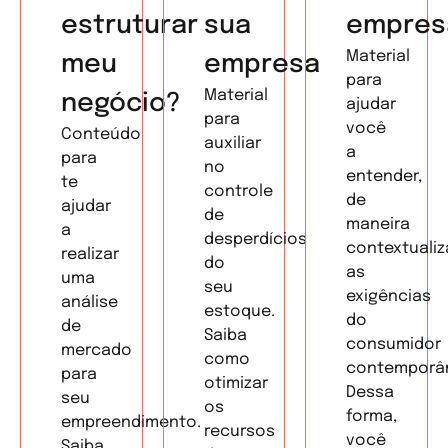
estruturar
sua
empres
Material
meu
empresa
para
Material
negócio?
ajudar
para
você
Conteúdo
auxiliar
a
para
no
entender,
te
controle
de
ajudar
de
maneira
a
desperdícios
contextualiz
realizar
do
as
uma
seu
exigências
análise
estoque.
do
de
Saiba
consumidor
mercado
como
contemporâ
para
otimizar
Dessa
seu
os
forma,
empreendimento.
recursos
você
Saiba