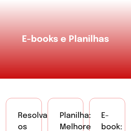
E-books e Planilhas
Resolva
Planilha:
E-
os
Melhore
book: