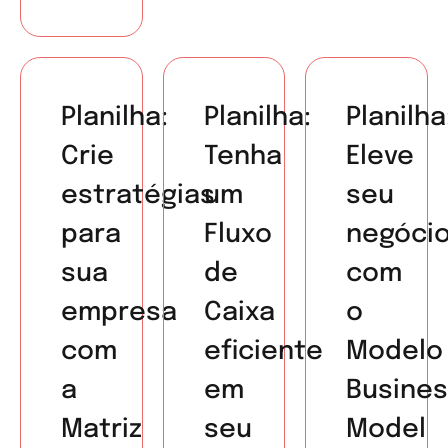
Planilha:
Planilha:
Planilha
Crie
Tenha
Eleve
estratégias
um
seu
para
Fluxo
negóci
sua
de
com
empresa
Caixa
o
com
eficiente
Modelo
a
em
Busine
Matriz
seu
Model