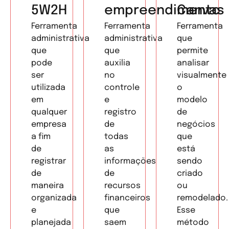
5W2H
empreendimento
Canvas
Ferramenta
Ferramenta
Ferramenta
administrativa
administrativa
que
que
que
permite
pode
auxilia
analisar
ser
no
visualmente
utilizada
controle
o
em
e
modelo
qualquer
registro
de
empresa
de
negócios
a fim
todas
que
de
as
está
registrar
informações
sendo
de
de
criado
maneira
recursos
ou
organizada
financeiros
remodelado.
e
que
Esse
planejada
saem
método