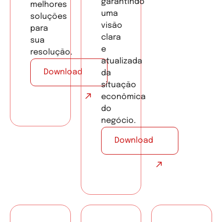
garantindo
melhores
uma
soluções
visão
para
clara
sua
e
resolução.
atualizada
Download
da
situação
econômica
do
negócio.
Download