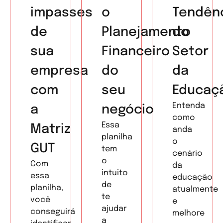
impasses
o
Tendên
de
Planejamento
do
sua
Financeiro
Setor
empresa
do
da
com
seu
Educaç
Entenda
a
negócio
como
Essa
Matriz
anda
planilha
o
GUT
tem
cenário
o
Com
da
intuito
essa
educação
de
planilha,
atualmente
te
você
e
ajudar
conseguirá
melhore
a