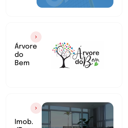
Árvore
do
Bem
Imob.