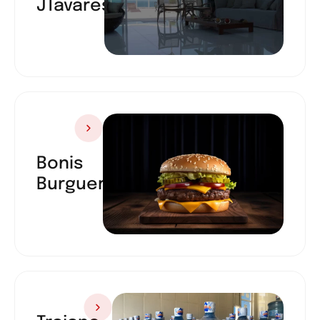
JTavares
Bonis
Burguer