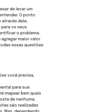
esar de levar um
 entender. O ponto
o através dela.
 para os seus
tificar o problema.
 agregar maior valor
 todas essas questões
ões você precisa,
ental para sua
erá mapear bem quais
sposta de nenhuma.
itas são realizadas
tos. Mas, dependendo