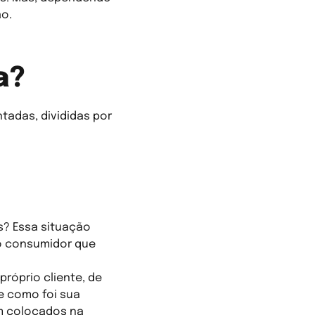
ão.
a?
tadas, divididas por
s? Essa situação
 o consumidor que
róprio cliente, de
e como foi sua
em colocados na