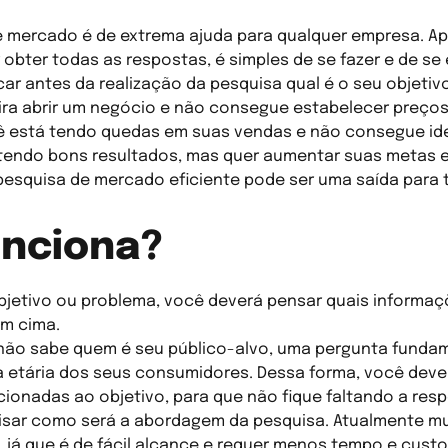
 mercado é de extrema ajuda para qualquer empresa. Ap
obter todas as respostas, é simples de se fazer e de se
icar antes da realização da pesquisa qual é o seu objetiv
ira abrir um negócio e não consegue estabelecer preços
ê está tendo quedas em suas vendas e não consegue iden
tendo bons resultados, mas quer aumentar suas metas e
pesquisa de mercado eficiente pode ser uma saída para
nciona?
objetivo ou problema, você deverá pensar quais informaç
em cima.
 não sabe quem é seu público-alvo, uma pergunta fundam
xa etária dos seus consumidores. Dessa forma, você dev
cionadas ao objetivo, para que não fique faltando a re
lisar como será a abordagem da pesquisa. Atualmente mu
e, já que é de fácil alcance e requer menos tempo e cus