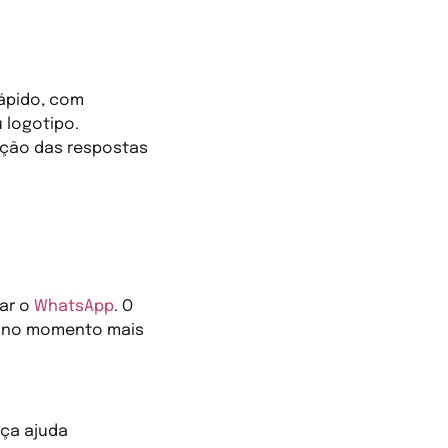
rápido, com
 logotipo.
ação das respostas
zar o
WhatsApp
. O
ia no momento mais
eça ajuda