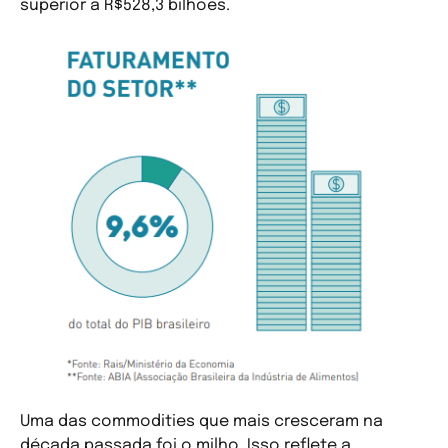
superior a R$528,3 bilhões.
Uma das commodities que mais cresceram na
década passada foi o milho. Isso reflete a