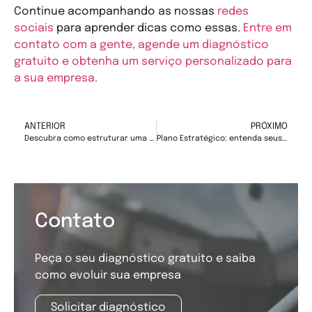
Continue acompanhando as nossas
redes
sociais
para aprender dicas como essas.
Entre em
contato com a gente, agende um diagnóstico
gratuito e obtenha um serviço personalizado para
a sua empresa.
ANTERIOR
PRÓXIMO
Descubra como estruturar uma cadeia de valor
Plano Estratégico: entenda seus benefícios
Contato
Peça o seu diagnóstico gratuito e saiba
como evoluir sua empresa
Solicitar diagnóstico