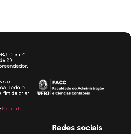
FRJ. Com 21
de 20
preendedor,
ivo a
ica. Todo o
 fim de criar
:
Estatuto
Redes sociais