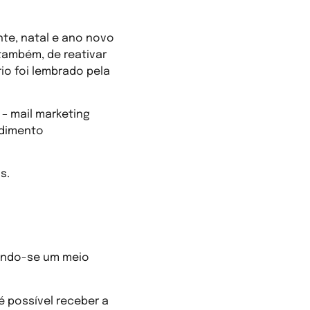
te, natal e ano novo
também, de reativar
io foi lembrado pela
– mail marketing
ndimento
s.
o de cursos
nando-se um meio
é possível receber a