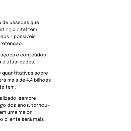
de de pessoas que
ting digital tem
ads – possíveis
 retenção.
rmações e conteúdos
 e atualidades.
e quantitativas sobre
erá mais de 4,4 bilhões
ta tem.
nalizado, sempre
ngo dos anos, tornou-
tem uma maior
 cliente será mais