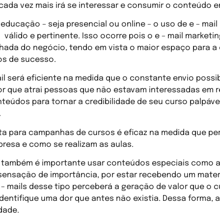
cada vez mais irá se interessar e consumir o conteúdo e
educação – seja presencial ou online – o uso de e – mail
álido e pertinente. Isso ocorre pois o e – mail marketi
hada do negócio, tendo em vista o maior espaço para a e
s de sucesso.
il será eficiente na medida que o constante envio possib
or que atrai pessoas que não estavam interessadas em r
nteúdos para tornar a credibilidade de seu curso palpáve
.
ta para campanhas de cursos é eficaz na medida que per
presa e como se realizam as aulas.
 também é importante usar conteúdos especiais como at
sensação de importância, por estar recebendo um materi
 – mails desse tipo perceberá a geração de valor que o c
dentifique uma dor que antes não existia. Dessa forma, a
dade.