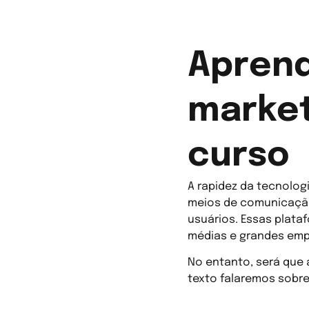
Aprend
market
curso
A rapidez da tecnolog
meios de comunicação
usuários. Essas plat
médias e grandes emp
No entanto, será que 
texto falaremos sobr
O que é e – ma