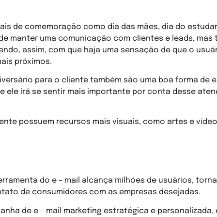
iais de comemoração como dia das mães, dia do estudan
de manter uma comunicação com clientes e leads, mas 
endo, assim, com que haja uma sensação de que o usuár
ais próximos.
iversário para o cliente também são uma boa forma de e 
e ele irá se sentir mais importante por conta desse ate
mente possuem recursos mais visuais, como artes e vídeo
usar e – mail marketing na divulgaçã
erramenta do e – mail alcança milhões de usuários, tor
ntato de consumidores com as empresas desejadas.
nha de e – mail marketing estratégica e personalizada, 