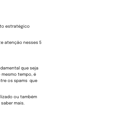
eting?
to estratégico
ste atenção nesses 5
undamental que seja
 ao mesmo tempo, é
ntre os spams que
bilizado ou também
 saber mais.