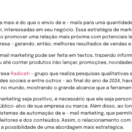
da mais é do que o envio de e – mails para uma quantida
r, interessadas em seu negócio. Essa estratégia de marke
vo promover uma relação mais próxima com potenciais le
resa – gerando, então, melhores resultados de vendas e
mail marketing pode ser feita em textos, trazendo info
ou até conter produtos irão lançar, promoções, novidades
resa
Radicati
– grupo que realiza pesquisas qualitativas 
edes sociais e entre outros – ao final do ano de 2024, hav
l no mundo, mostrando o grande alcance que a ferramen
marketing seja positivo, é necessário que ele seja perso
blico-alvo de sua empresa ou marca. Além disso, ao lo
sistemas de automação de e – mail marketing, que permi
eitores e dos conteúdos. Assim, o relacionamento com o
a a possibilidade de uma abordagem mais estratégica.